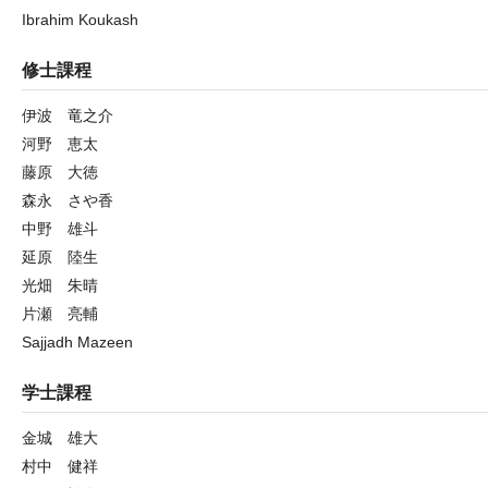
Ibrahim Koukash
修士課程
伊波 竜之介
河野 恵太
藤原 大徳
森永 さや香
中野 雄斗
延原 陸生
光畑 朱晴
片瀬 亮輔
Sajjadh Mazeen
学士課程
金城 雄大
村中 健祥