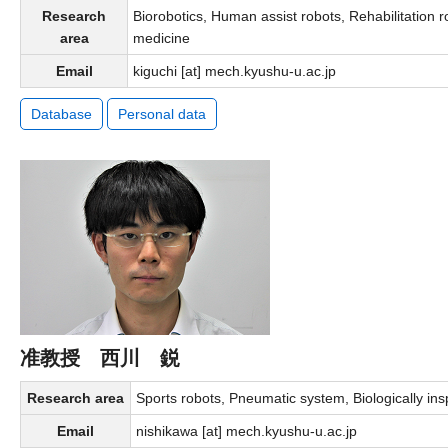
Research
Biorobotics, Human assist robots, Rehabilitation ro
area
medicine
Email
kiguchi [at] mech.kyushu-u.ac.jp
Database
Personal data
准教授 西川 鋭
Research area
Sports robots, Pneumatic system, Biologically in
Email
nishikawa [at] mech.kyushu-u.ac.jp