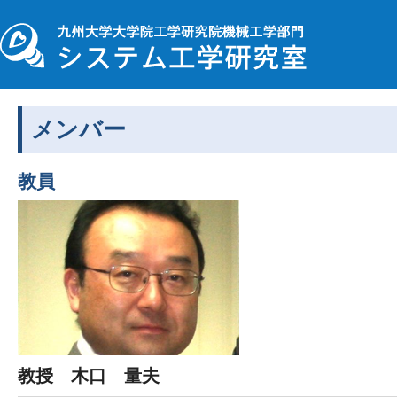
メンバー
教員
教授 木口 量夫