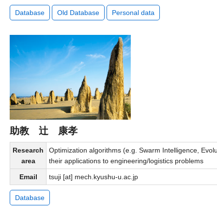
Database
Old Database
Personal data
助教 辻 康孝
Research
Optimization algorithms (e.g. Swarm Intelligence, Evolu
area
their applications to engineering/logistics problems
Email
tsuji [at] mech.kyushu-u.ac.jp
Database